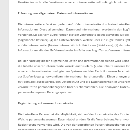
Umständen nicht alle Funktionen unserer Internetseite vollumfänglich nutzbar.
Erfassung von allgemeinen Daten und Informationen
Die Internetseite erfasst mit jedem Aufruf der Internetseite durch eine betrof
Informationen. Diese allgemeinen Daten und Informationen werden in den Logfi
Versionen, (2) das vom zugreifenden System verwendete Betriebssystem, (3) die 
(sogenannte Referrer), (4) die Unterwebseiten, welche über ein zugreifendes Sys
auf die Internetseite, (6) eine Internet-Protokoll-Adresse (IP-Adresse), (7) der 
Informationen, die der Gefahrenabwehr im Falle von Angriffen auf unsere infor
Bei der Nutzung dieser allgemeinen Daten und Informationen ziehen wird keine 
die Inhalte unserer Internetseite korrekt auszuliefern, (2) die Inhalte unserer I
unserer informationstechnologischen Systeme und der Technik unserer Internets
zur Strafverfolgung notwendigen Informationen bereitzustellen. Diese anonym e
mit dem Ziel ausgewertet, den Datenschutz und die Datensicherheit in unserem
verarbeiteten personenbezogenen Daten sicherzustellen. Die anonymen Daten d
personenbezogenen Daten gespeichert.
Registrierung auf unserer Internetseite
Die betroffene Person hat die Möglichkeit, sich auf der Internetseite des für 
Welche personenbezogenen Daten dabei an den für die Verarbeitung Verantwortli
Registrierung verwendet wird. Die von der betroffenen Person eingegebenen pe
Verarbeitung Verantwortlichen und für eigene Zwecke erhoben und gespeichert.