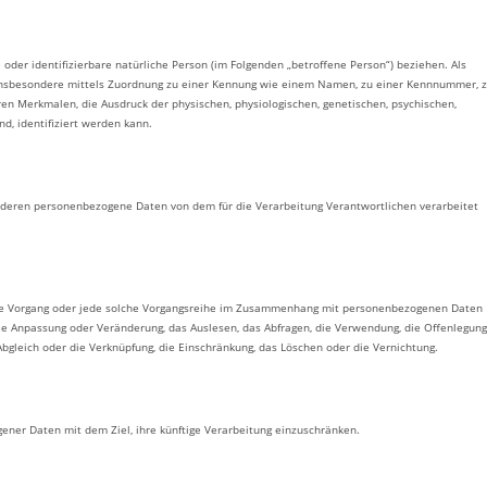
 oder identifizierbare natürliche Person (im Folgenden „betroffene Person“) beziehen. Als
kt, insbesondere mittels Zuordnung zu einer Kennung wie einem Namen, zu einer Kennnummer, 
n Merkmalen, die Ausdruck der physischen, physiologischen, genetischen, psychischen,
nd, identifiziert werden kann.
son, deren personenbezogene Daten von dem für die Verarbeitung Verantwortlichen verarbeitet
ührte Vorgang oder jede solche Vorgangsreihe im Zusammenhang mit personenbezogenen Daten
die Anpassung oder Veränderung, das Auslesen, das Abfragen, die Verwendung, die Offenlegung
Abgleich oder die Verknüpfung, die Einschränkung, das Löschen oder die Vernichtung.
ener Daten mit dem Ziel, ihre künftige Verarbeitung einzuschränken.