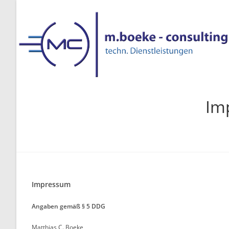
Zum
Inhalt
springen
Im
Impressum
Angaben gemäß § 5 DDG
Matthias C. Boeke