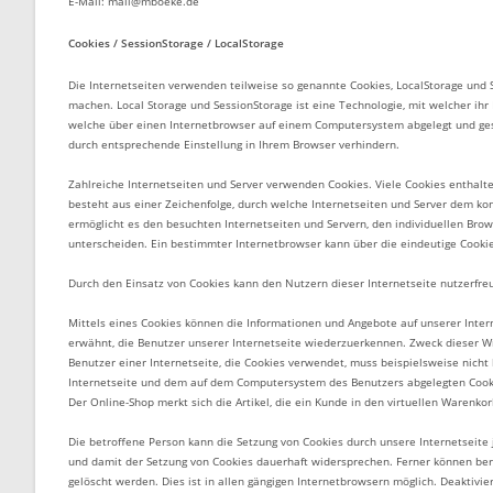
E-Mail: mail@mboeke.de
Cookies / SessionStorage / LocalStorage
Die Internetseiten verwenden teilweise so genannte Cookies, LocalStorage und Se
machen. Local Storage und SessionStorage ist eine Technologie, mit welcher ih
welche über einen Internetbrowser auf einem Computersystem abgelegt und ges
durch entsprechende Einstellung in Ihrem Browser verhindern.
Zahlreiche Internetseiten und Server verwenden Cookies. Viele Cookies enthalte
besteht aus einer Zeichenfolge, durch welche Internetseiten und Server dem k
ermöglicht es den besuchten Internetseiten und Servern, den individuellen Bro
unterscheiden. Ein bestimmter Internetbrowser kann über die eindeutige Cookie
Durch den Einsatz von Cookies kann den Nutzern dieser Internetseite nutzerfreu
Mittels eines Cookies können die Informationen und Angebote auf unserer Inter
erwähnt, die Benutzer unserer Internetseite wiederzuerkennen. Zweck dieser Wi
Benutzer einer Internetseite, die Cookies verwendet, muss beispielsweise nicht
Internetseite und dem auf dem Computersystem des Benutzers abgelegten Cooki
Der Online-Shop merkt sich die Artikel, die ein Kunde in den virtuellen Warenkor
Die betroffene Person kann die Setzung von Cookies durch unsere Internetseite
und damit der Setzung von Cookies dauerhaft widersprechen. Ferner können ber
gelöscht werden. Dies ist in allen gängigen Internetbrowsern möglich. Deaktivie