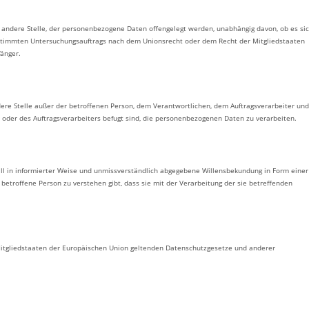
er andere Stelle, der personenbezogene Daten offengelegt werden, unabhängig davon, ob es si
bestimmten Untersuchungsauftrags nach dem Unionsrecht oder dem Recht der Mitgliedstaaten
änger.
andere Stelle außer der betroffenen Person, dem Verantwortlichen, dem Auftragsverarbeiter und
oder des Auftragsverarbeiters befugt sind, die personenbezogenen Daten zu verarbeiten.
 Fall in informierter Weise und unmissverständlich abgegebene Willensbekundung in Form einer
betroffene Person zu verstehen gibt, dass sie mit der Verarbeitung der sie betreffenden
Mitgliedstaaten der Europäischen Union geltenden Datenschutzgesetze und anderer