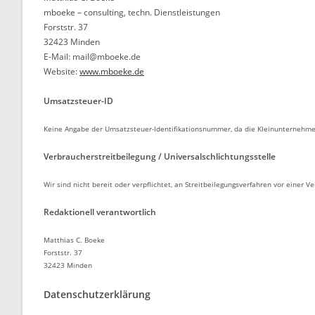
mboeke – consulting, techn. Dienstleistungen
Forststr. 37
32423 Minden
E-Mail: mail@mboeke.de
Website:
www.mboeke.de
Umsatzsteuer-ID
Keine Angabe der Umsatzsteuer-Identifikationsnummer, da die Kleinunternehme
Verbraucherstreitbeilegung / Universalschlichtungsstelle
Wir sind nicht bereit oder verpflichtet, an Streitbeilegungsverfahren vor einer 
Redaktionell verantwortlich
Matthias C. Boeke
Forststr. 37
32423 Minden
Datenschutzerklärung