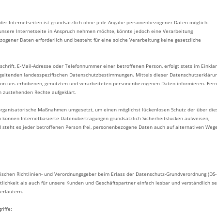
der Internetseiten ist grundsätzlich ohne jede Angabe personenbezogener Daten möglich.
unsere Internetseite in Anspruch nehmen möchte, könnte jedoch eine Verarbeitung
ogener Daten erforderlich und besteht für eine solche Verarbeitung keine gesetzliche
hrift, E-Mail-Adresse oder Telefonnummer einer betroffenen Person, erfolgt stets im Einkla
geltenden landesspezifischen Datenschutzbestimmungen. Mittels dieser Datenschutzerkläru
von uns erhobenen, genutzten und verarbeiteten personenbezogenen Daten informieren. Fern
n zustehenden Rechte aufgeklärt.
d organisatorische Maßnahmen umgesetzt, um einen möglichst lückenlosen Schutz der über die
 können Internetbasierte Datenübertragungen grundsätzlich Sicherheitslücken aufweisen,
 steht es jeder betroffenen Person frei, personenbezogene Daten auch auf alternativen Weg
päischen Richtlinien- und Verordnungsgeber beim Erlass der Datenschutz-Grundverordnung (DS-
ichkeit als auch für unsere Kunden und Geschäftspartner einfach lesbar und verständlich se
erläutern.
iffe: