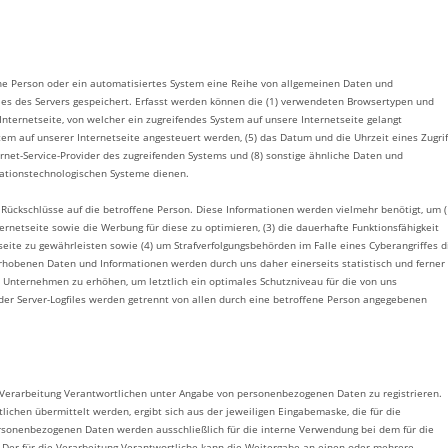
fene Person oder ein automatisiertes System eine Reihe von allgemeinen Daten und
les des Servers gespeichert. Erfasst werden können die (1) verwendeten Browsertypen und
Internetseite, von welcher ein zugreifendes System auf unsere Internetseite gelangt
tem auf unserer Internetseite angesteuert werden, (5) das Datum und die Uhrzeit eines Zugrif
Internet-Service-Provider des zugreifenden Systems und (8) sonstige ähnliche Daten und
mationstechnologischen Systeme dienen.
Rückschlüsse auf die betroffene Person. Diese Informationen werden vielmehr benötigt, um (
nternetseite sowie die Werbung für diese zu optimieren, (3) die dauerhafte Funktionsfähigkeit
eite zu gewährleisten sowie (4) um Strafverfolgungsbehörden im Falle eines Cyberangriffes d
rhobenen Daten und Informationen werden durch uns daher einerseits statistisch und ferner
 Unternehmen zu erhöhen, um letztlich ein optimales Schutzniveau für die von uns
er Server-Logfiles werden getrennt von allen durch eine betroffene Person angegebenen
die Verarbeitung Verantwortlichen unter Angabe von personenbezogenen Daten zu registrieren.
chen übermittelt werden, ergibt sich aus der jeweiligen Eingabemaske, die für die
rsonenbezogenen Daten werden ausschließlich für die interne Verwendung bei dem für die
 Der für die Verarbeitung Verantwortliche kann die Weitergabe an einen oder mehrere