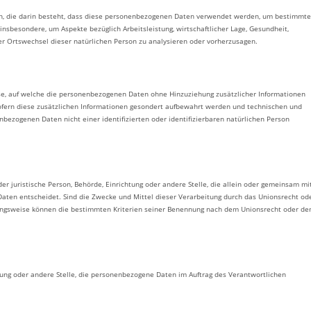
ten, die darin besteht, dass diese personenbezogenen Daten verwendet werden, um bestimmte
 insbesondere, um Aspekte bezüglich Arbeitsleistung, wirtschaftlicher Lage, Gesundheit,
oder Ortswechsel dieser natürlichen Person zu analysieren oder vorherzusagen.
se, auf welche die personenbezogenen Daten ohne Hinzuziehung zusätzlicher Informationen
ofern diese zusätzlichen Informationen gesondert aufbewahrt werden und technischen und
bezogenen Daten nicht einer identifizierten oder identifizierbaren natürlichen Person
der juristische Person, Behörde, Einrichtung oder andere Stelle, die allein oder gemeinsam mi
ten entscheidet. Sind die Zwecke und Mittel dieser Verarbeitung durch das Unionsrecht od
hungsweise können die bestimmten Kriterien seiner Benennung nach dem Unionsrecht oder d
chtung oder andere Stelle, die personenbezogene Daten im Auftrag des Verantwortlichen