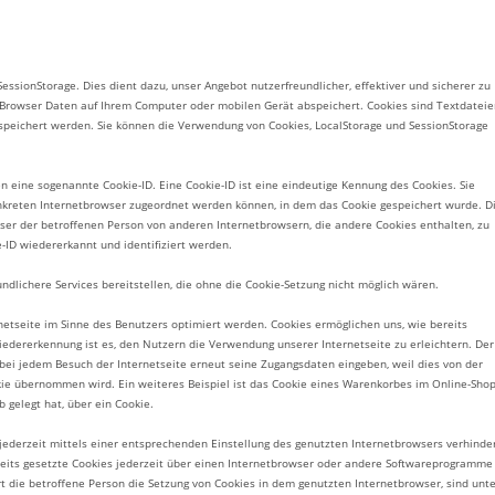
ssionStorage. Dies dient dazu, unser Angebot nutzerfreundlicher, effektiver und sicherer zu
r Browser Daten auf Ihrem Computer oder mobilen Gerät abspeichert. Cookies sind Textdateie
peichert werden. Sie können die Verwendung von Cookies, LocalStorage und SessionStorage
n eine sogenannte Cookie-ID. Eine Cookie-ID ist eine eindeutige Kennung des Cookies. Sie
onkreten Internetbrowser zugeordnet werden können, in dem das Cookie gespeichert wurde. D
wser der betroffenen Person von anderen Internetbrowsern, die andere Cookies enthalten, zu
-ID wiedererkannt und identifiziert werden.
ndlichere Services bereitstellen, die ohne die Cookie-Setzung nicht möglich wären.
netseite im Sinne des Benutzers optimiert werden. Cookies ermöglichen uns, wie bereits
edererkennung ist es, den Nutzern die Verwendung unserer Internetseite zu erleichtern. Der
 bei jedem Besuch der Internetseite erneut seine Zugangsdaten eingeben, weil dies von der
e übernommen wird. Ein weiteres Beispiel ist das Cookie eines Warenkorbes im Online-Shop
b gelegt hat, über ein Cookie.
 jederzeit mittels einer entsprechenden Einstellung des genutzten Internetbrowsers verhinde
eits gesetzte Cookies jederzeit über einen Internetbrowser oder andere Softwareprogramme
rt die betroffene Person die Setzung von Cookies in dem genutzten Internetbrowser, sind unt